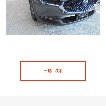
Home
News
一覧に戻る
SFR
ARKBARIA
About
Onlineshop