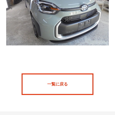
Home
News
SFR
ARKBARIA
一覧に戻る
About
Onlineshop