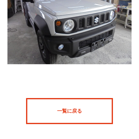
Home
News
SFR
ARKBARIA
一覧に戻る
About
Onlineshop