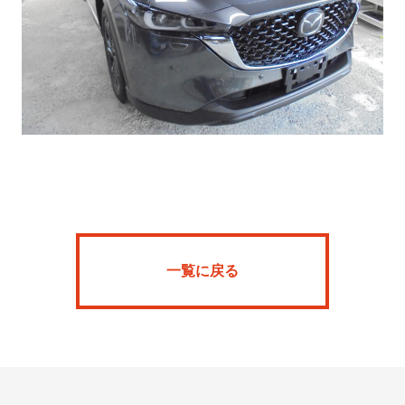
Home
News
一覧に戻る
SFR
ARKBARIA
About
Onlineshop