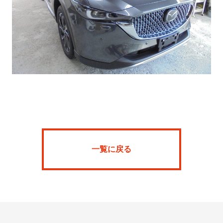
Home
News
一覧に戻る
SFR
ARKBARIA
About
Onlineshop