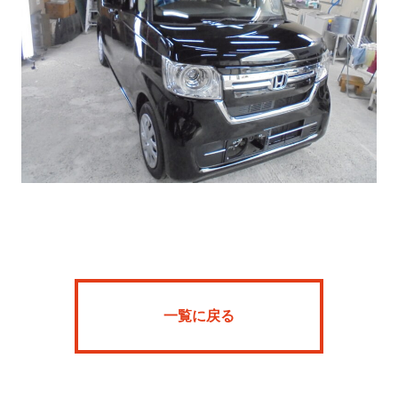
Home
News
SFR
ARKBARIA
一覧に戻る
About
Onlineshop